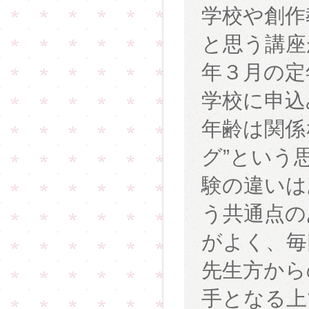
学校や創作
と思う講座
年３月の定
学校に申込
年齢は関係
グ”という
験の違いは
う共通点の
がよく、毎
先生方から
手となる上