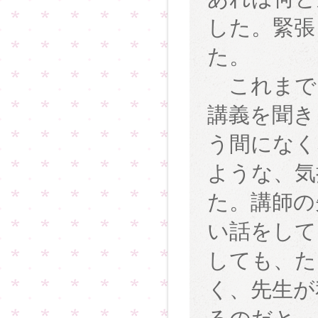
した。緊張
た。
これまで
講義を聞き
う間になく
ような、気
た。講師の
い話をして
しても、た
く、先生が