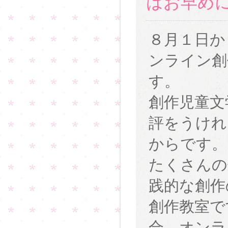
はお早め
８月１日か
ンライン創
す。
創作児童文
評をうけれ
からです。
たくさんの
践的な創作
創作教室で
合、オンラ