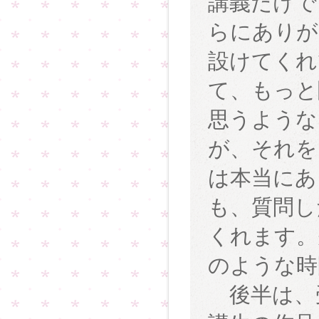
講義だけで
らにありが
設けてくれ
て、もっと
思うような
が、それを
は本当にあ
も、質問し
くれます。
のような時
後半は、