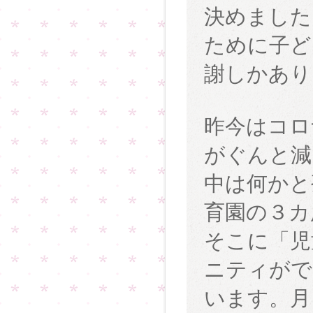
決めました
ために子ど
謝しかあり
昨今はコロ
がぐんと減
中は何かと
育園の３カ
そこに「児
ニティがで
います。月