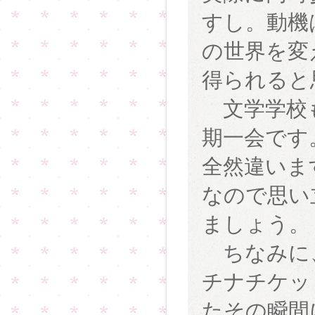
すし。動機
の世界を変
得られると
文学学校も
期一会です
全然違いま
なので思い
ましょう。
ちなみに、
チナチケッ
たその瞬間