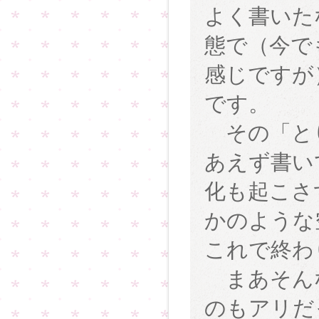
よく書いた
態で（今で
感じですが
です。
その「とり
あえず書い
化も起こさ
かのような
これで終わ
まあそん
のもアリだ