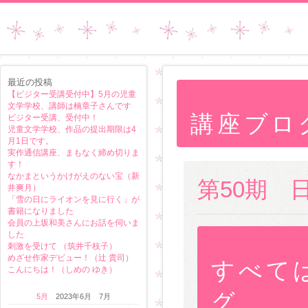
最近の投稿
【ビジター受講受付中】5月の児童
文学学校、講師は楠章子さんです
講座ブロ
ビジター受講、受付中！
児童文学学校、作品の提出期限は4
月1日です。
実作通信講座、まもなく締め切りま
す！
なかまというかけがえのない宝（新
第50期 
井爽月）
「雪の日にライオンを見に行く」が
書籍になりました
会員の上坂和美さんにお話を伺いま
した
刺激を受けて （筑井千枝子）
めざせ作家デビュー！（辻 貴司）
すべて
こんにちは！（しめの ゆき）
グ 
5月
2023年6月 7月