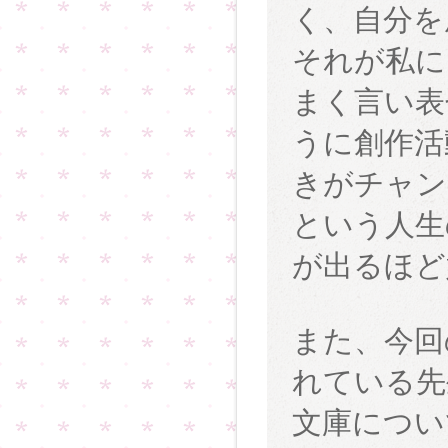
く、自分を
それが私に
まく言い表
うに創作活
きがチャン
という人生
が出るほど
また、今回
れている先
文庫につい