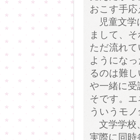
おこす手応
児童文学に
まして、そ
ただ流れて
ようになっ
るのは難し
や一緒に受
そです。エ
ういうモノ
文学学校、
実際に同時