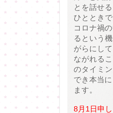
とを話せる
ひとときで
コロナ禍の
るという機
がらにして
ながれるこ
のタイミン
でき本当に
ます。
8月1日申