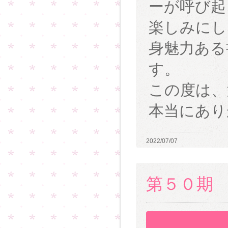
ーが呼び起
楽しみにし
身魅力ある
す。
この度は、
本当にあり
2022/07/07
第５０期