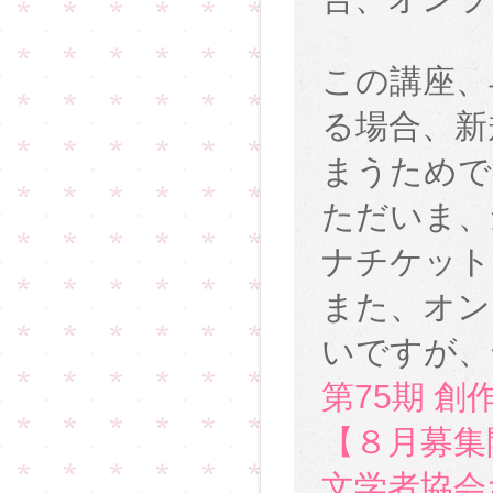
この講座、
る場合、新
まうためで
ただいま、
ナチケット
また、オン
いですが、
第75期 創
【８月募集
文学者協会ホーム