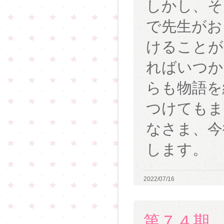
しかし、そ
で先生がお
けることが
ればいつか
らも物語を
つけてもま
なさま、今
します。
2022/07/16
第７４期