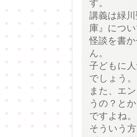
す。
講義は緑川
庫』につい
怪談を書か
ん。
子どもに人
でしょう。
また、エン
うの？とか
ですよね。
そういう方