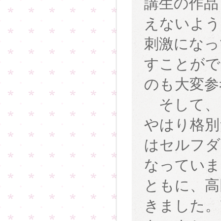
講生の作品
えないよう
刺激になっ
すことがで
のも大変参
そして、
やはり格別
はセルフダ
なっていま
ともに、高
きました。