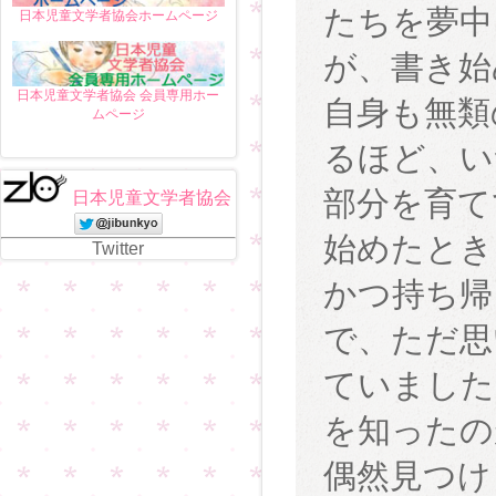
たちを夢中
日本児童文学者協会ホームページ
が、書き始
日本児童文学者協会 会員専用ホー
自身も無類
ムページ
るほど、い
部分を育て
日本児童文学者協会
始めたとき
Twitter
かつ持ち帰
で、ただ思
ていました
を知ったの
偶然見つけ