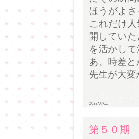
ほうがよさ
これだけ人
開していた
を活かして
あ、時差と
先生が大変
2022/07/11
第５０期