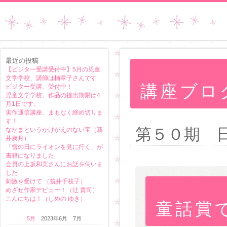
最近の投稿
【ビジター受講受付中】5月の児童
文学学校、講師は楠章子さんです
講座ブロ
ビジター受講、受付中！
児童文学学校、作品の提出期限は4
月1日です。
実作通信講座、まもなく締め切りま
す！
第５０期 
なかまというかけがえのない宝（新
井爽月）
「雪の日にライオンを見に行く」が
書籍になりました
会員の上坂和美さんにお話を伺いま
した
刺激を受けて （筑井千枝子）
めざせ作家デビュー！（辻 貴司）
こんにちは！（しめの ゆき）
童話賞
5月
2023年6月 7月