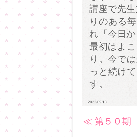
講座で先生
りのある毎
れ「今日か
最初はよこ
り。今では
っと続けて
す。
2022/09/13
≪ 第５０期