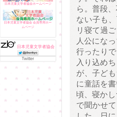
日本児童文学者協会ホームページ
ら。普段、
ない子も、
日本児童文学者協会 会員専用ホー
ムページ
リ寝て過ご
人公になっ
日本児童文学者協会
行ったりで
Twitter
入り込めち
が、子ども
に童話を書
頃、寝かし
で聞かせて
した。日に