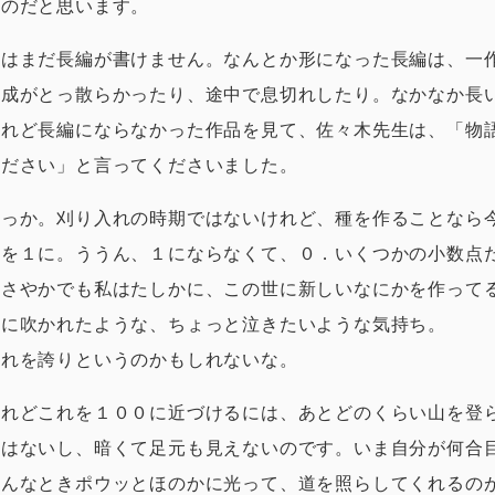
くのだと思います。
私はまだ長編が書けません。なんとか形になった長編は、一
構成がとっ散らかったり、途中で息切れしたり。なかなか長
けれど長編にならなかった作品を見て、佐々木先生は、「物
ください」と言ってくださいました。
そっか。刈り入れの時期ではないけれど、種を作ることなら
０を１に。ううん、１にならなくて、０．いくつかの小数点
ささやかでも私はたしかに、この世に新しいなにかを作って
風に吹かれたような、ちょっと泣きたいような気持ち。
これを誇りというのかもしれないな。
けれどこれを１００に近づけるには、あとどのくらい山を登
道はないし、暗くて足元も見えないのです。いま自分が何合
そんなときポウッとほのかに光って、道を照らしてくれるの