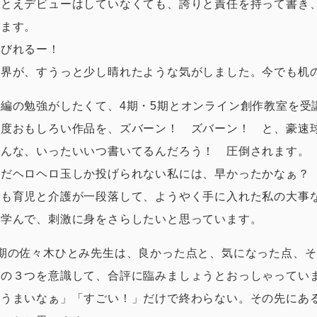
たとえデビューはしていなくても、誇りと責任を持って書き
います。
しびれるー！
視界が、すうっと少し晴れたような気がしました。今でも机
長編の勉強がしたくて、4期・5期とオンライン創作教室を受
毎度おもしろい作品を、ズバーン！ ズバーン！ と、豪速
みんな、いったいいつ書いてるんだろう！ 圧倒されます。
まだヘロヘロ玉しか投げられない私には、早かったかなぁ？
でも育児と介護が一段落して、ようやく手に入れた私の大事
ん学んで、刺激に身をさらしたいと思っています。
5期の佐々木ひとみ先生は、良かった点と、気になった点、
案の３つを意識して、合評に臨みましょうとおっしゃってい
「うまいなぁ」「すごい！」だけで終わらない。その先にあ