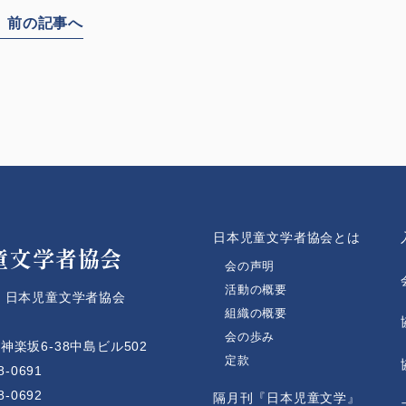
前の記事へ
人
日本児童文学者協会とは
童文学者協会
会の声明
活動の概要
 日本児童文学者協会
組織の概要
会の歩み
楽坂6-38中島ビル502
定款
8-0691
8-0692
隔月刊『日本児童文学』