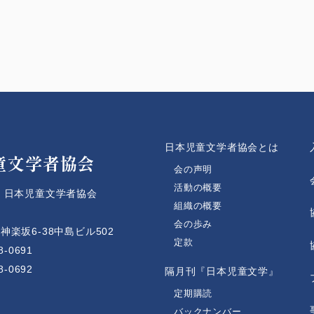
人
日本児童文学者協会とは
童文学者協会
会の声明
活動の概要
 日本児童文学者協会
組織の概要
会の歩み
楽坂6-38中島ビル502
定款
8-0691
8-0692
隔月刊『日本児童文学』
定期購読
バックナンバー