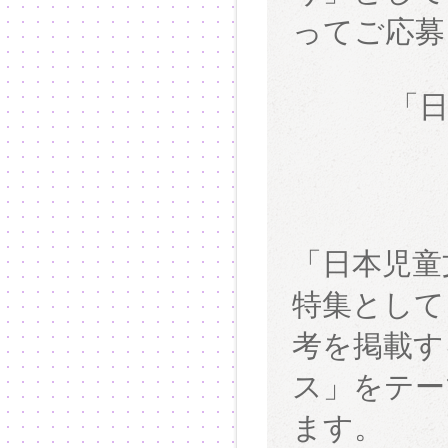
ってご応募
「日
「日本児童
特集として
考を掲載す
ス」をテー
ます。