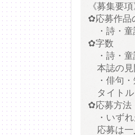
《募集要項
✿応募作品
・詩・童
✿字
・詩・童
本誌の見
・俳句・
タイトル
✿応募方法
・いずれ
応募は一