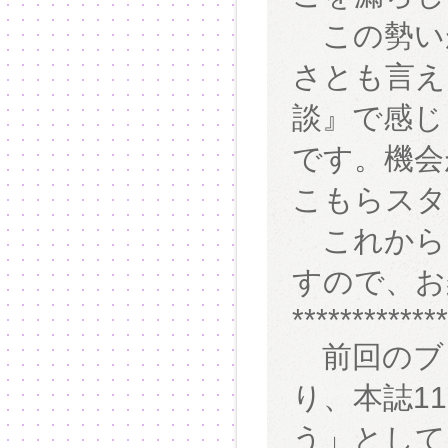
この勢い
さとも言え
談』で感じ
です。機会
こもらスタ
これから
すので、お
*************
前回のブ
り、本誌1
う」として