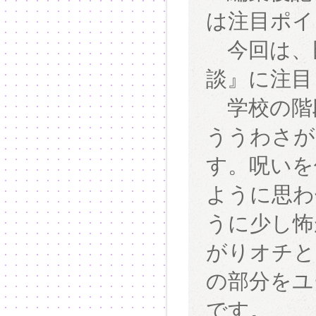
は注目ポイ
今回は、
談』に注目
学校の階段
ううわさが
す。呪いを
ように思わ
うに少し怖
がりオチと
の部分をユ
です。