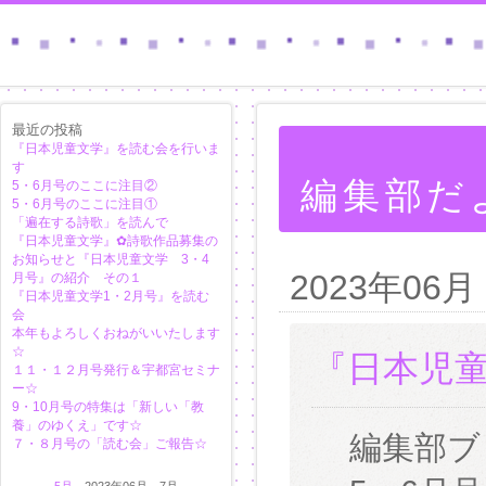
最近の投稿
『日本児童文学』を読む会を行いま
す
編集部だ
5・6月号のここに注目②
5・6月号のここに注目①
「遍在する詩歌」を読んで
『日本児童文学』✿詩歌作品募集の
お知らせと『日本児童文学 3・4
2023年06月
月号』の紹介 その１
『日本児童文学1・2月号』を読む
会
本年もよろしくおねがいいたします
☆
『日本児
１１・１２月号発行＆宇都宮セミナ
ー☆
9・10月号の特集は「新しい「教
養」のゆくえ」です☆
編集部ブ
７・８月号の「読む会」ご報告☆