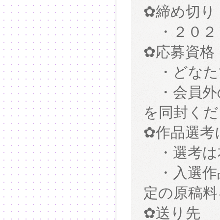
✿締め切り
・２０２
✿応募資格
・どなた
・会員外の
を同封くだ
✿作品選考
・選考は
・入選作品
定の原稿料
✿送り先