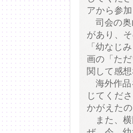
アから参加
司会の奥
があり、そ
「幼なじみ
画の「ただ
関して感想
海外作品
じてくださ
かがえたの
また、横
ぜ、今、幼