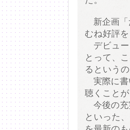
新企画「
むね好評を
デビュー
とって、こ
るというの
実際に書
聴くことが
今後の充
といった、
を最新のも