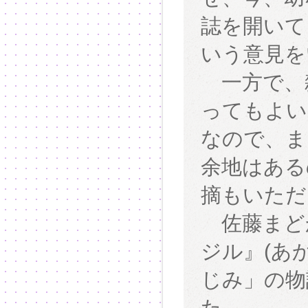
誌を開いて
いう意見を
一方で、
ってもよい
なので、ま
余地はある
摘もいただ
佐藤まど
ジル』(あか
じみ」の物
た。