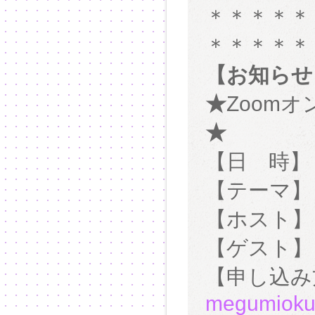
＊＊＊＊＊
＊＊＊＊
【お知らせ
★
Zoom
★
【日 時】 1
【テーマ】 
【ホスト】
【ゲスト】
【申し込
megumioku