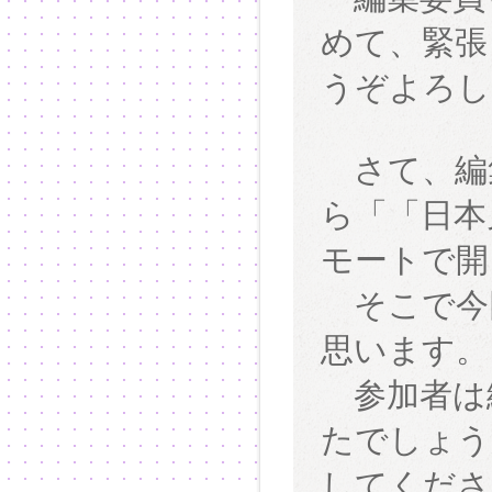
めて、緊張
うぞよろし
さて、編集
ら「「日本
モートで開
そこで今
思います。
参加者は編
たでしょう
してくださ