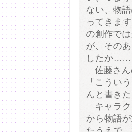
ない、物語
ってきます
の創作では
が、そのあ
したか……
佐藤さん
「こういう
んと書きた
キャラク
から物語が
たうえで、