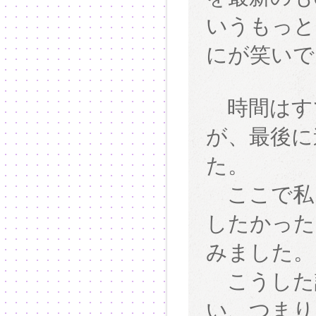
いうもっと
にが笑いで
時間はす
が、最後に
た。
ここで私
したかった
みました。
こうした
い、つまり