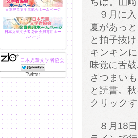
ちは。山﨑
日本児童文学者協会ホームページ
９月に入
夏があっと
日本児童文学者協会 会員専用ホー
と拍子抜け
ムページ
キンキンに
日本児童文学者協会
味覚に舌鼓
Twitter
さつまいも
と読書。秋
クリックす
８月18日