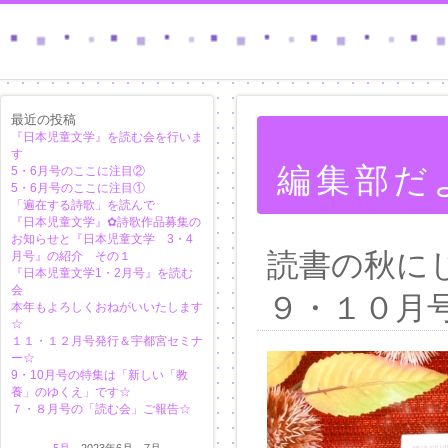
最近の投稿
『日本児童文学』を読む会を行いま
す
編集部だ
5・6月号のここに注目②
5・6月号のここに注目①
「遍在する詩歌」を読んで
『日本児童文学』✿詩歌作品募集の
お知らせと『日本児童文学 3・4
読書の秋に
月号』の紹介 その１
『日本児童文学1・2月号』を読む
会
９・１０月
本年もよろしくおねがいいたします
☆
１１・１２月号発行＆宇都宮セミナ
ー☆
9・10月号の特集は「新しい「教
養」のゆくえ」です☆
７・８月号の「読む会」ご報告☆