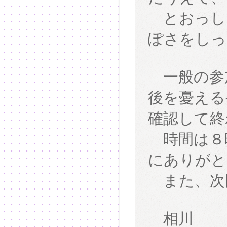
とおっし
ぽさをしっ
一般の参
後を憂える
確認して終
時間は８
にありがと
また、次
相川