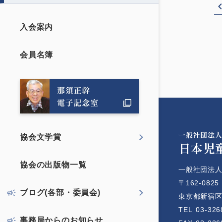
入会案内
会員名簿
一般社団法
協会文学賞
日本児
協会の出版物一覧
一般社団法人
〒162-0825
ブログ(各部・委員会)
東京都新宿区神
TEL
03-326
事務局からのお知らせ