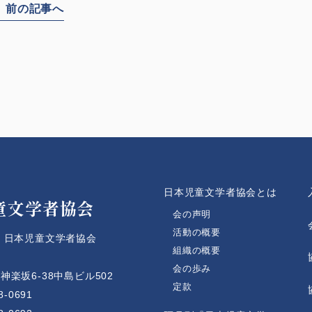
前の記事へ
人
日本児童文学者協会とは
童文学者協会
会の声明
活動の概要
 日本児童文学者協会
組織の概要
会の歩み
楽坂6-38中島ビル502
定款
8-0691