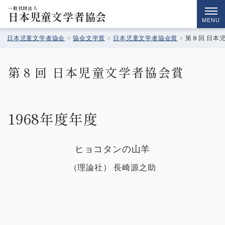
一般社団法人
日本児童文学者協会
MENU
日本児童文学者協会
協会文学賞
日本児童文学者協会賞
第８回 日本
第８回 日本児童文学者協会賞
1968年度年度
ヒョコタンの山羊
（
理論社
）
長崎源之助