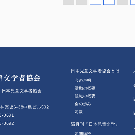
人
日本児童文学者協会とは
童文学者協会
会の声明
活動の概要
 日本児童文学者協会
組織の概要
会の歩み
楽坂6-38中島ビル502
定款
8-0691
8-0692
隔月刊『日本児童文学』
定期購読