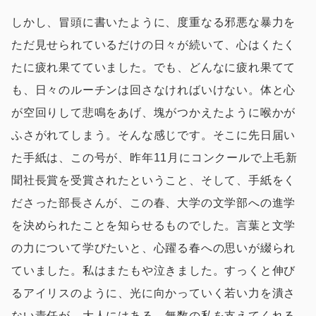
しかし、冒頭に書いたように、度重なる邪悪な暴力を
ただ見せられているだけの日々が続いて、心はくたく
たに疲れ果てていました。でも、どんなに疲れ果てて
も、日々のルーチンは回さなければいけない。体と心
が空回りして悲鳴をあげ、塊がつかえたように喉かが
ふさがれてしまう。そんな感じです。そこに先日届い
た手紙は、この号が、昨年11月にコンクールで上毛新
聞社長賞を受賞されたということ、そして、手紙をく
ださった部長さんが、この春、大学の文学部への進学
を決められたことを知らせるものでした。言葉と文学
の力について学びたいと、心躍る春への思いが綴られ
ていました。私はまたもや泣きました。すっくと伸び
るアイリスのように、光に向かっていく若い力を潰さ
ない責任が、大人にはある。無数の私を支えてくれる