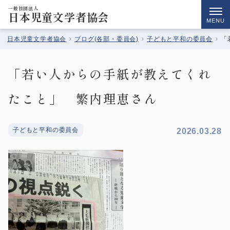
一般社団法人
日本児童文学者協会
MENU
日本児童文学者協会
ブログ(各部・委員会)
子どもと平和の委員会
「
「若い人からの手紙が教えてくれ
たこと」 繁内理恵さん
子どもと平和の委員会
2026.03.28