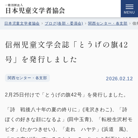
一般社団法人
日本児童文学者協会
MENU
日本児童文学者協会
ブログ(各部・委員会)
関西センター・各支部
信
信州児童文学会誌「とうげの旗42
号」を発行しました
関西センター・各支部
2026.02.12
2月25日付けで「とうげの旗42号」を発行しました。
「詩 戦後八十年の夏の終りに」(滝沢きわこ)、「詩
ぼくの好きな顔になるよ」(田中玉青)、「転校生沢村モ
ビオ」(たかつきせい)、「走れ ハヤテ」(浜道 風)、