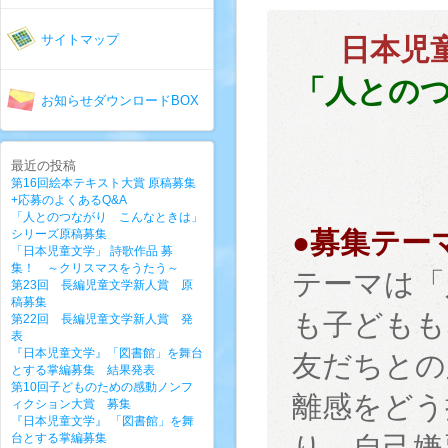
サイトマップ
日本児
「人との
お知らせダウンロードBOX
最近の投稿
第16回絵本テキスト大賞 原稿募集
+応募のよくあるQ&A
「人とのつながり こんなときは」
●募集テー
シリーズ原稿募集
「日本児童文学」 詩歌作品 募
集！ ～クリスマスをうたう～
テーマは「
第23回 長編児童文学新人賞 原
稿募集
も子どもも
第22回 長編児童文学新人賞 発
表
『日本児童文学』「図書館」を舞台
友だちとの
とする掌編募集 結果発表
第10回子どものための感動ノンフ
離感をどう
ィクション大賞 募集
『日本児童文学』 「図書館」を舞
台とする掌編募集
り、自己嫌