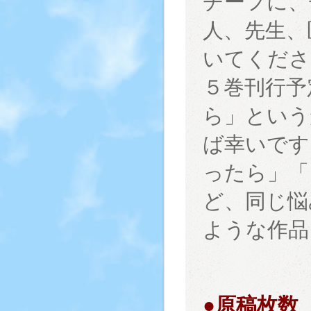
チーフに、
人、先生、
いてくださ
５巻刊行予
ら」という
ば幸いです
ったら」「
ど、同じ悩
ような作品
●原稿枚