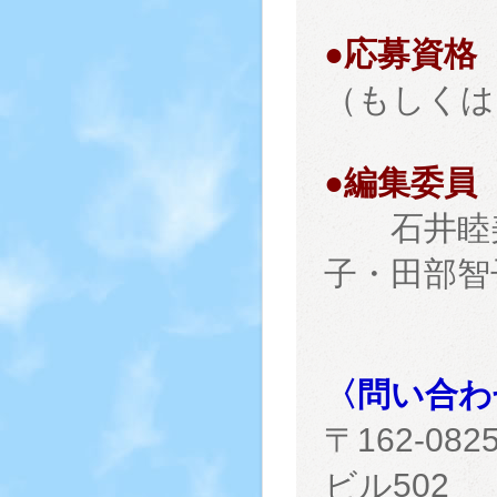
●応募資格
（もしくは
●編集委員
石井睦美
子・田部智
〈問い合わ
〒162-0
ビル502