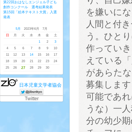
第22回おはなしエンジェル子ども
創作コンクール 選考結果発表
を嫌いにな
第15回「絵本テキスト大賞」入選
発表
人間と付き
5月
2023年6月 7月
う。ひとり
日
月
火
水
木
金
土
1
2
3
作っていき
4
5
6
7
8
9
10
11
12
13
14
15
16
17
えている「
18
19
20
21
22
23
24
25
26
27
28
29
30
があらたな
募集します
日本児童文学者協会
可能であれ
Twitter
うな）一人
分の幼少期