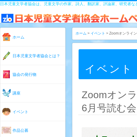
日本児童文学者協会は、児童文学の作家、詩人、翻訳家、評論家、研究者な
ホーム
>
イベント
> Zoomオンライ
ホーム
日本児童文学者協会とは？
イベント
協会の発行物
Zoomオン
講座
6月号読む会
イベント
作品公募