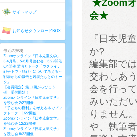
★Zoo
サイトマップ
会★
お知らせダウンロードBOX
『日本児
か?
最近の投稿
Zoomオンライン『日本児童文学』
編集部で
3-4月号、5-6月号読む会 6/29開催
6/4開催 講演とトーク「ウクライナ
戦争下で〈非戦〉について考える～
交わしあう
戦場からの報告と若者たちとのトー
ク」
会を行っ
【会員限定】第11回がっぴょう
研 受付開始！
Zoomオンライン『日本児童文学』
みいただ
を読む会 2/27開催
「子どもの権利」を考える本でブッ
りません
クトーク 1/22開催
Zoomオンライン『日本児童文学』
や、執筆
を読む会 12/22開催
Zoomオンライン『日本児童文学』
を読む会 8/22開催