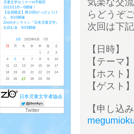
気楽な交
児童文学セミナーin宇都宮
2022/11/5～6開催！
らどうぞ
【会員限定】第10回がっぴょうけ
ん 9/10開催
Zoomオンライン『日本児童文学』
次回は下
を読む会 6/24開催
5月
2023年6月 7月
日
月
火
水
木
金
土
【日時】
1
2
3
【テーマ
4
5
6
7
8
9
10
11
12
13
14
15
16
17
【ホスト】
18
19
20
21
22
23
24
25
26
27
28
29
30
【ゲスト
日本児童文学者協会
【申し込
Twitter
megumiok