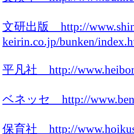
文研出版 http://www.shin
keirin.co.jp/bunken/index.
平凡社 http://www.heibons
ベネッセ http://www.benes
保育社 http://www.hoikush