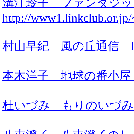
溝江玲子 ファンタジッ
http://www1.linkclub.or.jp
村山早紀 風の丘通信 http://k
本木洋子 地球の番小屋 http:/
杜いづみ もりのいづみhttp://