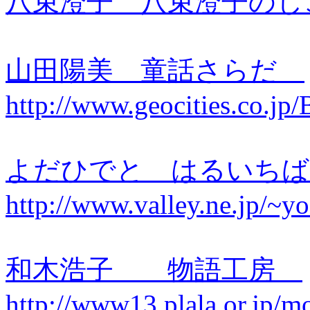
八束澄子 八束澄子のしごと部屋 h
山田陽美 童話さらだ
http://www.geocities.co.jp
よだひでと はるいち
http://www.valley.ne.jp/~yo
和木浩子 物語工房
http://www13.plala.or.jp/