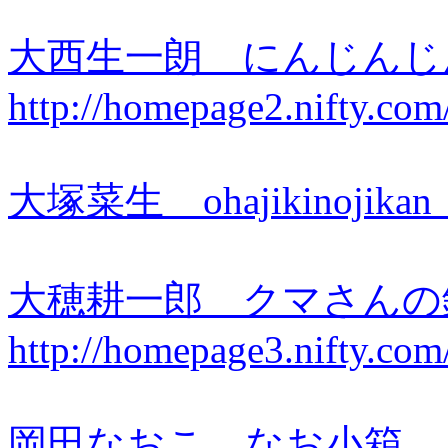
大西生一朗 にんじん
http://homepage2.nifty.co
大塚菜生 ohajikinojika
大穂耕一郎 クマさん
http://homepage3.nifty.co
岡田なおこ なお小箱