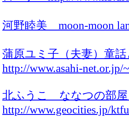
河野睦美 moon-moon land 
蒲原ユミ子（夫妻）童
http://www.asahi-net.or.jp
北ふうこ ななつの部
http://www.geocities.jp/ktf