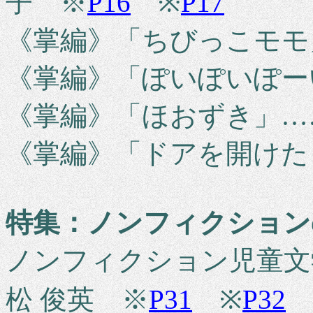
子 ※
P16
※
P17
《掌編》「ちびっこモモ
《掌編》「ぽいぽいぽー
《掌編》「ほおずき」…
《掌編》「ドアを開けた
特集：ノンフィクション
ノンフィクション児童文
松 俊英 ※
P31
※
P32