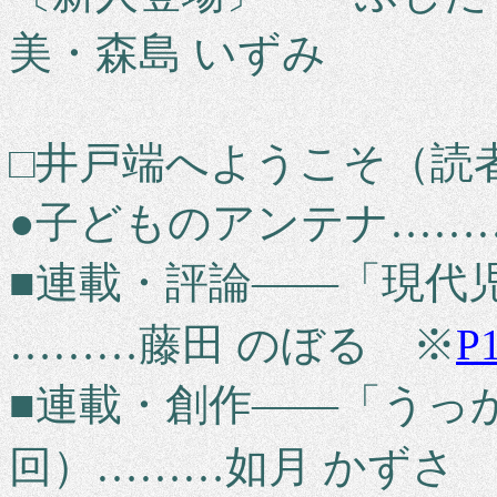
美・森島 いずみ
□井戸端へようこそ（読
●子どものアンテナ……
■連載・評論――「現代
………藤田 のぼる ※
P
■連載・創作――「うっ
回）………如月 かずさ