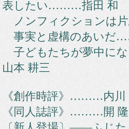
表したい………指田 和
ノンフィクションは片恋
事実と虚構のあいだ……
子どもたちが夢中にな
山本 耕三
《創作時評》………内川 
《同人誌評》………開 隆
〔新人登場〕――ふじた 