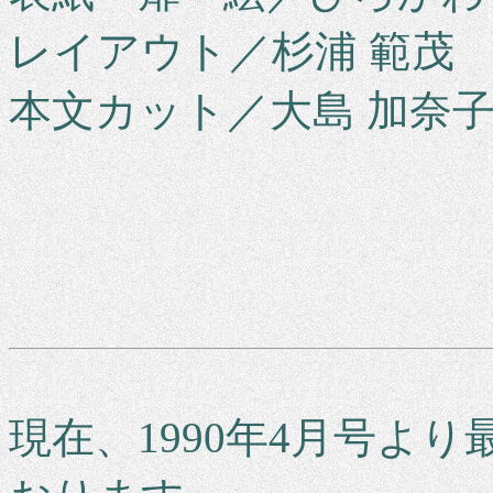
レイアウト／杉浦 範茂
本文カット／大島 加奈
現在、1990年4月号よ