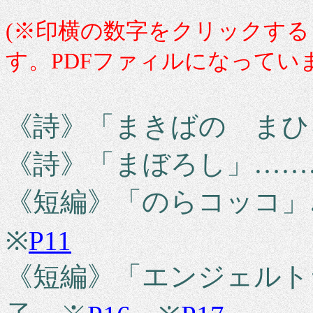
(※印横の数字をクリックす
す。PDFファィルになってい
《詩》「まきばの まひ
《詩》「まぼろし」……
《短編》「のらコッコ」
※
P11
《短編》「エンジェルト